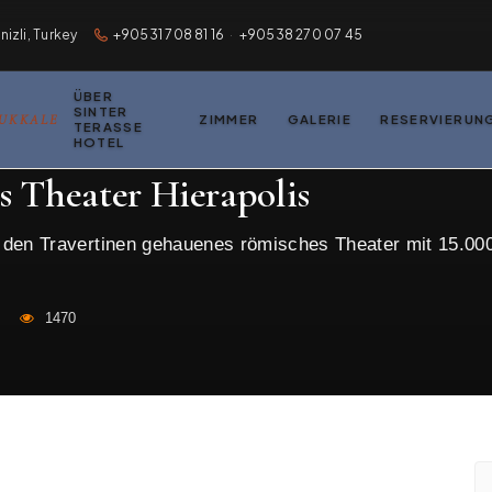
zli, Turkey
+90531 708 81 16
·
+90538 270 07 45
ÜBER
SINTER
MUKKALE
ZIMMER
GALERIE
RESERVIERUN
TERASSE
HOTEL
rdigkeiten in Pamukkale
›
Römisches Theater Hierapolis
 Theater Hierapolis
 den Travertinen gehauenes römisches Theater mit 15.00
1470