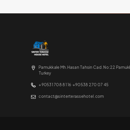
Pamukkale Mh.Hasan Tahsin Cad. No:22 Pamukka
Turkey
+90531 708 81 16
·
+90538 270 07 45
contact@sinterterassehotel.com