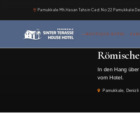
Pamukkale Mh.Hasan Tahsin Cad. No:22 Pamukkale Deni
BOUTIQUE HOTEL · PA
Startseite
›
Sehenswü
Römisches
In den Hang über
vom Hotel.
Pamukkale, Denizli