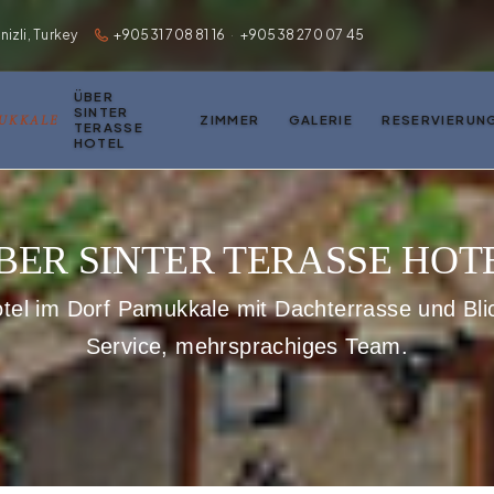
zli, Turkey
+90531 708 81 16
·
+90538 270 07 45
ÜBER
SINTER
MUKKALE
ZIMMER
GALERIE
RESERVIERUN
TERASSE
HOTEL
BER SINTER TERASSE HOT
tel im Dorf Pamukkale mit Dachterrasse und Blic
Service, mehrsprachiges Team.