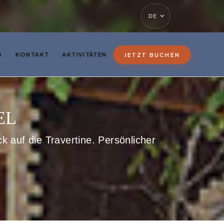
DE
G
KONTAKT
AKTIVITÄTEN
JETZT BUCHEN
EL
k auf die Travertine. Persönlicher