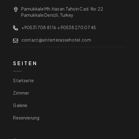
Pamukkale Mh.Hasan Tahsin Cad. No:22
Pamukkale Denizli, Turkey
+90531 708 81 16
·
+90538 270 07 45
contact@sinterterassehotel.com
SEITEN
Startseite
Zimmer
Galerie
Reservierung