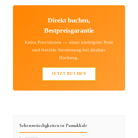
Direkt buchen,
Bestpreisgarantie
Keine Provisionen — unser niedrigster Preis
und flexible Stornierung bei direkter
Buchung.
JETZT BUCHEN
Sehenswürdigkeiten in Pamukkale