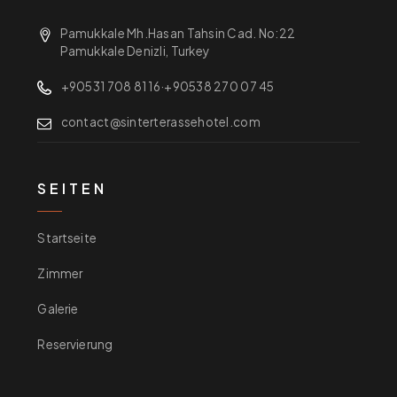
Pamukkale Mh.Hasan Tahsin Cad. No:22
Pamukkale Denizli, Turkey
+90531 708 81 16
·
+90538 270 07 45
contact@sinterterassehotel.com
SEITEN
Startseite
Zimmer
Galerie
Reservierung