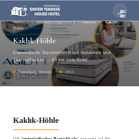
Startseite
›
Sehenswürdigkeiten in Pamukkale
›
Kaklık-
Höhle
Kaklık-Höhle
Unterirdische Travertinhöhle mit Stalaktiten und
Thermalbecken — 45 km vom Hotel.
Pamukkale, Denizli
1953
Kaklık-Höhle
Oft
'unterirdisches Pamukkale'
genannt, ist die