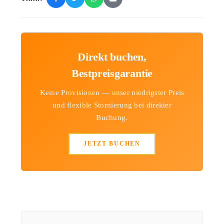
Direkt buchen,
Bestpreisgarantie
Keine Provisionen — unser niedrigster Preis
und flexible Stornierung bei direkter
Buchung.
JETZT BUCHEN