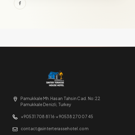
Pamukkale Mh.Hasan Tahsin Cad. No:22
Pamukkale Denizli, Turkey
+90531 708 81 16
·
+90538 270 07 45
contact@sinterterassehotel.com