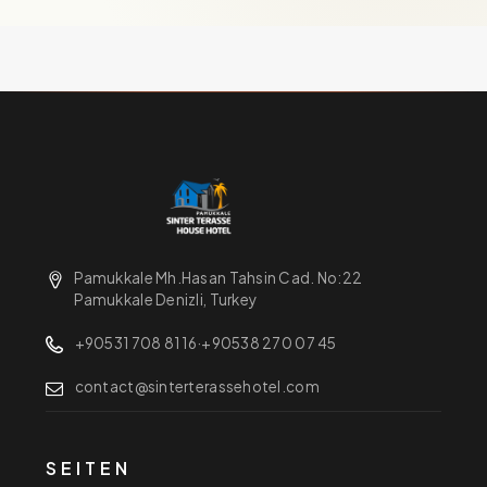
Pamukkale Mh.Hasan Tahsin Cad. No:22
Pamukkale Denizli, Turkey
+90531 708 81 16
·
+90538 270 07 45
contact@sinterterassehotel.com
SEITEN