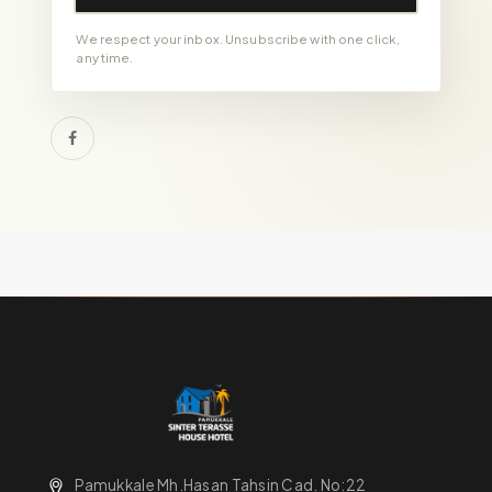
We respect your inbox. Unsubscribe with one click,
any time.
Pamukkale Mh.Hasan Tahsin Cad. No:22