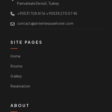
Pamukkale Denizli, Turkey
+90531 708 81 16
·
+90538 270 07 45
contact@sinterterassehotel.com
SITE PAGES
Home
Rooms
Gallery
Reservation
ABOUT