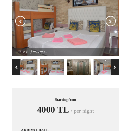
ファミリールーム
フ
Starting from
4000 TL
/ per night
ARRIVAL DATE