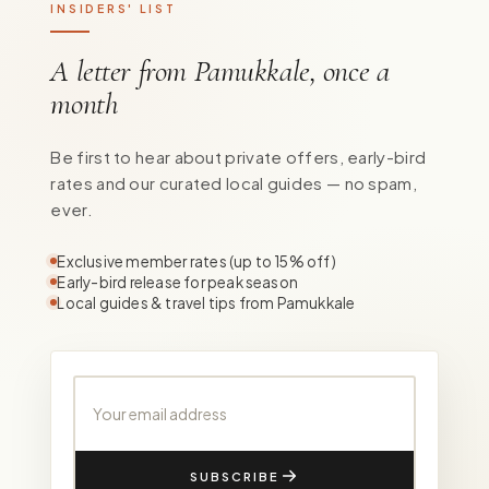
INSIDERS' LIST
A letter from Pamukkale, once a
month
Be first to hear about private offers, early-bird
rates and our curated local guides — no spam,
ever.
Exclusive member rates (up to 15% off)
Early-bird release for peak season
Local guides & travel tips from Pamukkale
Your email address
SUBSCRIBE