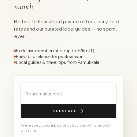
month
Be first to hear about private offers, early-bird
rates and our curated local guides — no spam,
ever.
Exclusive member rates (up to 15% off)
Early-bird release for peak season
Local guides & travel tips from Pamukkale
Your email address
SUBSCRIBE
We respect your inbox. Unsubscribe with one click,
any time.