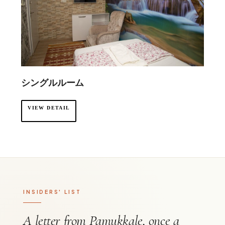
シングルルーム
VIEW DETAIL
INSIDERS' LIST
A letter from Pamukkale, once a