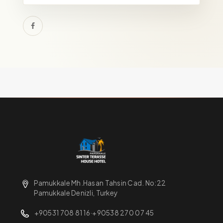
Pamukkale Mh.Hasan Tahsin Cad. No:22
Pamukkale Denizli, Turkey
+90531 708 81 16
·
+90538 270 07 45