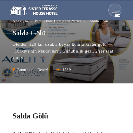
Anasayfa
›
Pamukkale Gezilecek Yerler
›
Salda Gölü
Salda Gölü
Otelden 120 km uzakta beyaz kumlu krater gölü —
"Türkiye'nin Maldivleri". Günübirlik gezi, 2'şer saat
sürüş.
Pamukkale, Denizli
1539
Salda Gölü