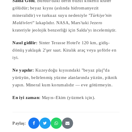
Salda Gölü
, Burdur'daki derin buzul kökenli krater
gölüdür; beyaz kıyısı (aslında hidromanyezit
mineralidir) ve turkuaz suyu nedeniyle
"Türkiye'nin
Maldivleri"
lakaplıdır. NASA, Mars'taki Jezero
krateriyle jeolojik benzerliği için Salda'yı incelemiştir.
Nasıl gidilir:
Sinter Terasse Hotel'e 120 km, gidiş-
dönüş yaklaşık 2'şer saat. Kiralık araç veya şoförle en
iyi.
Ne yapılır:
Kuzeydoğu kıyısındaki "beyaz plaj"da
yürüyün, belirlenmiş yüzme alanlarında yüzün, piknik
yapın. Mineral kum korumalıdır — eve götürmeyin.
En iyi zaman:
Mayıs–Ekim (yüzmek için).
Paylaş: