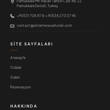
Pamukkale Mh.Hasan Tahsin Cad. No:22
Pamukkale Denizli, Turkey
+90531 708 81 16
·
+90538 270 07 45
contact@sinterterassehotel.com
SITE SAYFALARI
Anasayfa
Odalar
Galeri
Rezervasyon
HAKKINDA