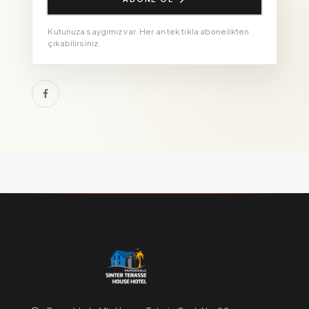
Kutunuza saygımız var. Her an tek tıkla abonelikten
çıkabilirsiniz.