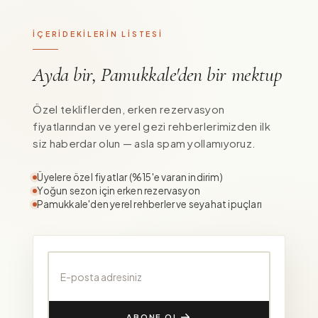
İÇERİDEKİLERİN LİSTESİ
Ayda bir, Pamukkale'den bir mektup
Özel tekliflerden, erken rezervasyon
fiyatlarından ve yerel gezi rehberlerimizden ilk
siz haberdar olun — asla spam yollamıyoruz.
Üyelere özel fiyatlar (%15'e varan indirim)
Yoğun sezon için erken rezervasyon
Pamukkale'den yerel rehberler ve seyahat ipuçları
E-posta adresiniz
ABONE OL