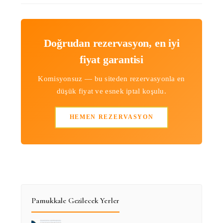
Doğrudan rezervasyon, en iyi
fiyat garantisi
Komisyonsuz — bu siteden rezervasyonla en
düşük fiyat ve esnek iptal koşulu.
HEMEN REZERVASYON
Pamukkale Gezilecek Yerler