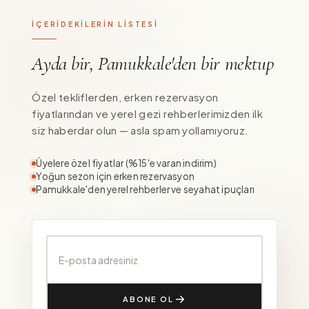
İÇERİDEKİLERİN LİSTESİ
Ayda bir, Pamukkale'den bir mektup
Özel tekliflerden, erken rezervasyon
fiyatlarından ve yerel gezi rehberlerimizden ilk
siz haberdar olun — asla spam yollamıyoruz.
Üyelere özel fiyatlar (%15'e varan indirim)
Yoğun sezon için erken rezervasyon
Pamukkale'den yerel rehberler ve seyahat ipuçları
E-posta adresiniz
ABONE OL