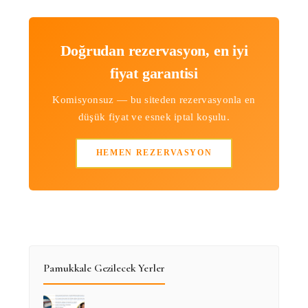
Doğrudan rezervasyon, en iyi
fiyat garantisi
Komisyonsuz — bu siteden rezervasyonla en
düşük fiyat ve esnek iptal koşulu.
HEMEN REZERVASYON
Pamukkale Gezilecek Yerler