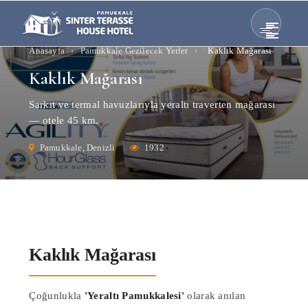
Anasayfa
›
Pamukkale Gezilecek Yerler
›
Kaklık Mağarası
Kaklık Mağarası
Sarkıt ve termal havuzlarıyla yeraltı traverten mağarası
— otele 45 km.
Pamukkale, Denizli
1932
Kaklık Mağarası
Çoğunlukla
'Yeraltı Pamukkalesi'
olarak anılan