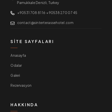
Pamukkale Denizli, Turkey
+90531 708 81 16
·
+90538 270 07 45
contact@sinterterassehotel.com
SITE SAYFALARI
Anasayfa
Odalar
Galeri
Rezervasyon
HAKKINDA