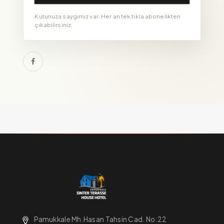
Kutunuza saygımız var. Her an tek tıkla abonelikten
çıkabilirsiniz.
Pamukkale Mh.Hasan Tahsin Cad. No:22